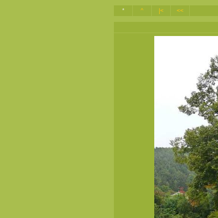
*
^
|<
<<