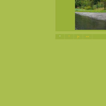
*
^
|<
<<