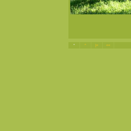
*
^
|<
<<