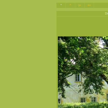
*
^
|<
<<
Du